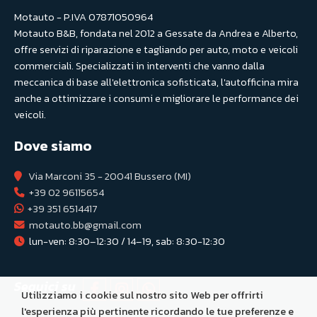
Motauto - P.IVA 07871050964
Motauto B&B, fondata nel 2012 a Gessate da Andrea e Alberto,
offre servizi di riparazione e tagliando per auto, moto e veicoli
commerciali. Specializzati in interventi che vanno dalla
meccanica di base all'elettronica sofisticata, l'autofficina mira
anche a ottimizzare i consumi e migliorare le performance dei
veicoli.
Dove siamo
Via Marconi 35 - 20041 Bussero (MI)
+39 02 96115654
+39 351 6514417
motauto.bb@gmail.com
lun-ven: 8:30–12:30 / 14–19, sab: 8:30-12:30
Seguici su
Utilizziamo i cookie sul nostro sito Web per offrirti
l'esperienza più pertinente ricordando le tue preferenze e